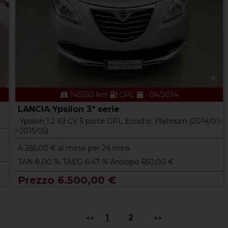
145350 km
GPL
04/2014
LANCIA Ypsilon 3ª serie
Ypsilon 1.2 69 CV 5 porte GPL Ecochic Platinum (2014/01-
>2015/05)
A
265,00
€ al mese per 24 mesi
TAN 8,00 % TAEG 8.47 % Anticipo 650,00 €
Prezzo 6.500,00 €
1
2
<<
>>