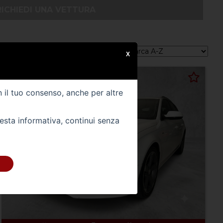
RICHIEDI UNA VETTURA
Ordina per:
X
n il tuo consenso, anche per altre
uesta informativa, continui senza