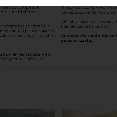
mento per la vendita e
I 
servizio rapido ed efficiente.
un servizio completo e
Tagliandi e manutenzione ordi
sfazione del cliente.
Climatizzazione, Servizio elettr
Affidati a noi per un servizio a 
 accuratamente selezionate e
manutenzione nel tempo.
rosi controlli per assicurare la
oli nuovi dei migliori marchi e
Contattaci o vieni a trovarci
personalizzata.
gie per la manutenzione e la
rti è pronto a offrirti un