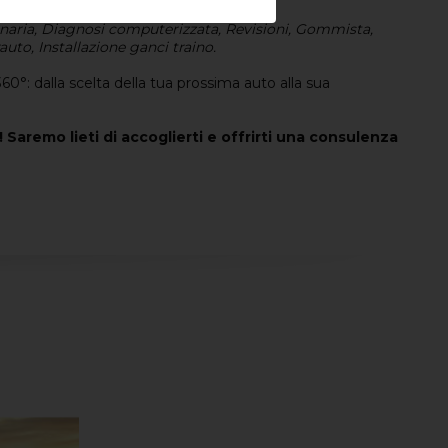
nostri servizi includono:
naria, Diagnosi computerizzata, Revisioni, Gommista,
auto, Installazione ganci traino.
360°: dalla scelta della tua prossima auto alla sua
! Saremo lieti di accoglierti e offrirti una consulenza