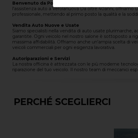
Benvenuto da Portesani Michele,
il tuo punto di riferi
l'assistenza auto a Verolanuova Da oltre 40anni, offriamo 
professionale, mettendo al primo posto la qualità e la soddi
Vendita Auto Nuove e Usate
Siamo specialisti nella vendita di auto usate plurimarche,
garantite. Ogni veicolo nel nostro salone è sottoposto a rigo
massima affidabilità. Offriamo anche un'ampia scelta di veic
veicoli commerciali per ogni esigenza lavorativa.
Autoriparazioni e Servizi
La nostra officina è attrezzata con le più moderne tecnolo
riparazione del tuo veicolo. Il nostro team di meccanici espe
PERCHÉ SCEGLIERCI