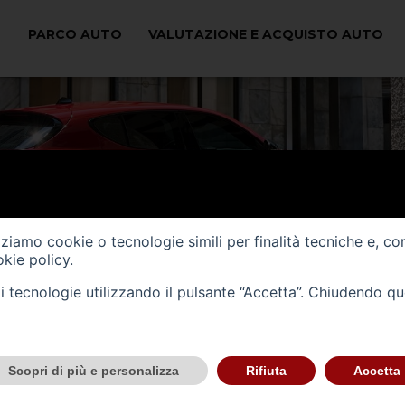
PARCO AUTO
VALUTAZIONE E ACQUISTO AUTO
izziamo cookie o tecnologie simili per finalità tecniche e, co
kie policy
.
tali tecnologie utilizzando il pulsante “Accetta”. Chiudendo q
Scopri di più e personalizza
Rifiuta
Accetta