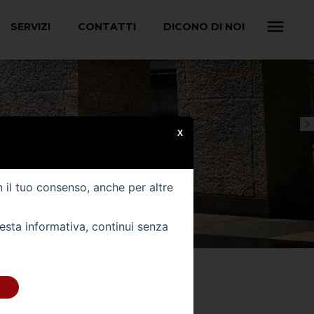
SERVIZI
CONTATTI
DICONO DI NOI
X
n il tuo consenso, anche per altre
uesta informativa, continui senza