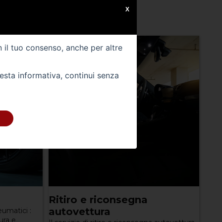
X
n il tuo consenso, anche per altre
uesta informativa, continui senza
Ritiro e riconsegna
autovettura
eumatici :
ura e