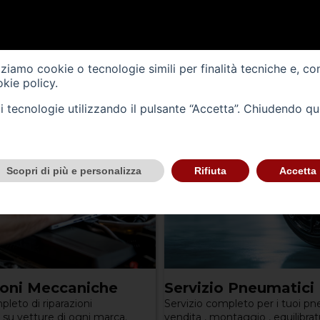
ione al soccorso stradale
izziamo cookie o tecnologie simili per finalità tecniche e, co
kie policy
.
tali tecnologie utilizzando il pulsante “Accetta”. Chiudendo q
Scopri di più e personalizza
Rifiuta
Accetta
ioni Meccaniche
Servizio Pneumatici
pleto di riparazioni
Servizio completo per i tuoi pn
su vetture di ogni marca.
vendita , montaggio , equilibrat