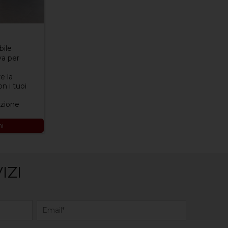
bile
va per
e la
n i tuoi
azione
ni
IZI