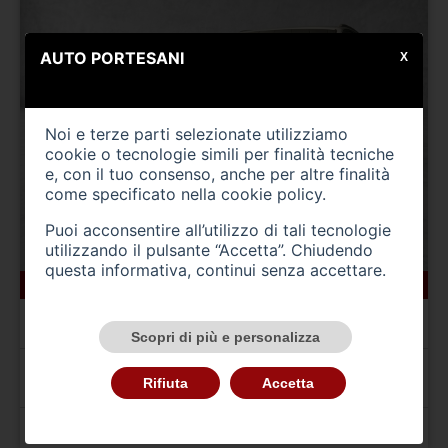
AUTO PORTESANI
X
Noi e terze parti selezionate utilizziamo
cookie o tecnologie simili per finalità tecniche
e, con il tuo consenso, anche per altre finalità
come specificato nella
cookie policy
.
Puoi acconsentire all’utilizzo di tali tecnologie
utilizzando il pulsante “Accetta”. Chiudendo
questa informativa, continui senza accettare.
275500 km
gasolio
07/2012
AUDI A4 4ª serie
A4 Avant 2.0 TDI 177CV mult. Business S LINE
Scopri di più e personalizza
A
342,00
€ al mese per 24 mesi
Rifiuta
Accetta
TAN 8,00 % TAEG 8.33 % Anticipo 840,00 €
Prezzo 8.400,00 €