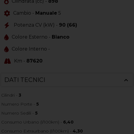
Cilindrata (cc) -
898
Cambio -
Manuale
5
Potenza CV (kW) -
90 (66)
Colore Esterno -
Bianco
Colore Interno -
Km -
87620
DATI TECNICI
Cilindri -
3
Numero Porte -
5
Numero Sedili -
5
Consumo Urbano (l/100km) -
6,40
Consumo Extraurbano (l/100km) -
4,30