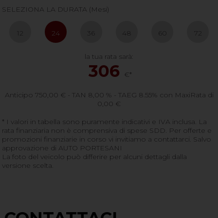
SELEZIONA LA DURATA (Mesi)
12
24
36
48
60
72
la tua rata sarà:
306
€*
Anticipo
750,00
€ - TAN 8,00 % - TAEG
8.55
% con MaxiRata di
0,00
€
* I valori in tabella sono puramente indicativi e IVA inclusa. La
rata finanziaria non è comprensiva di spese SDD. Per offerte e
promozioni finanziarie in corso vi invitiamo a contattarci. Salvo
approvazione di AUTO PORTESANI
La foto del veicolo può differire per alcuni dettagli dalla
versione scelta.