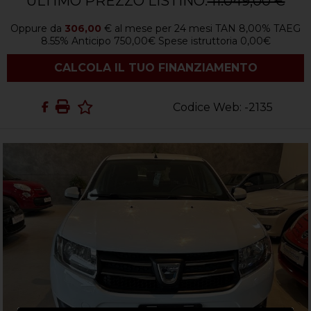
ULTIMO PREZZO LISTINO:
11.049,00 €
Oppure da
306,00
€
al mese per
24
mesi TAN
8,00
%
TAEG
8.55
%
Anticipo
750,00
€
Spese istruttoria
0,00
€
CALCOLA IL TUO FINANZIAMENTO
Codice Web: -2135