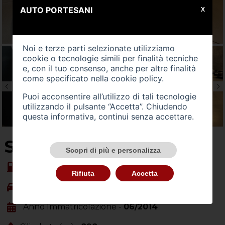
AUTO PORTESANI
X
Noi e terze parti selezionate utilizziamo
cookie o tecnologie simili per finalità tecniche
e, con il tuo consenso, anche per altre finalità
come specificato nella
cookie policy
.
Puoi acconsentire all’utilizzo di tali tecnologie
utilizzando il pulsante “Accetta”. Chiudendo
questa informativa, continui senza accettare.
SU QUEST'AUTO
Scopri di più e personalizza
Alimentazione -
Benzina
Rifiuta
Accetta
Carrozzeria -
berlina
Anno Immatricolazione -
06/2014