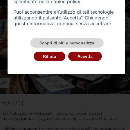
specificato nella
cookie policy
.
Puoi acconsentire all’utilizzo di tali tecnologie
utilizzando il pulsante “Accetta”. Chiudendo
questa informativa, continui senza accettare.
Scopri di più e personalizza
Rifiuta
Accetta
FOTO (1)
Da Autosalone Portesani i servizi sono pensati per
accompagnarti in ogni momento della vita della tua auto.
Offriamo interventi completi e professionali che spaziano dai