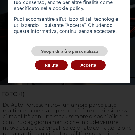
tuo consenso, anche per altre finalità come
specificato nella
cookie policy
.
Puoi acconsentire all’utilizzo di tali tecnologie
utilizzando il pulsante “Accetta”. Chiudendo
questa informativa, continui senza accettare.
Scopri di più e personalizza
Rifiuta
Accetta
FOTO (1)
Da Auto Portesani trovi un ampio parco auto
multimarca pensato per soddisfare ogni esigenza
di mobilità con uno stock sempre disponibile e in
continuo aggiornamento che include vetture
nuove usate e aziendali selezionate con attenzione
per garantire qualità affidabilità e convenienza.