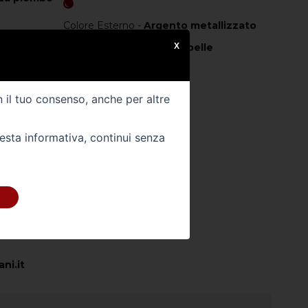
Colore Esterno -
Argento metallizzato
X
003
Colore Interno -
Nero pelle
Km -
0
n il tuo consenso, anche per altre
uesta informativa, continui senza
 DIRETTAMENTE
 sede:
ni.it