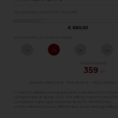
SELEZIONA L'ANTICIPO IN EURO
€ 880,00
SELEZIONA LA DURATA (Mesi)
12
24
36
48
la tua rata sarà:
359
€*
Anticipo
880,00
€ - TAN 8,00 % - TAEG
8.54
% c
* I valori in tabella sono puramente indicativi e IVA inclusa
comprensiva di spese SDD. Per offerte e promozioni finan
contattarci. Salvo approvazione di AUTO PORTESANI
La foto del veicolo può differire per alcuni dettagli dalla v