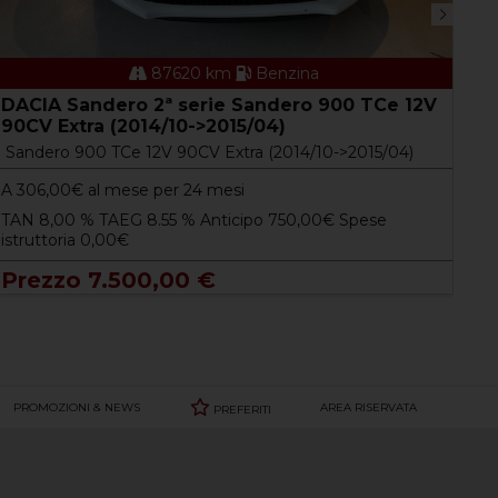
87620 km
Benzina
LA
DACIA Sandero 2ª serie Sandero 900 TCe 12V
po
90CV Extra (2014/10->2015/04)
Yp
Sandero 900 TCe 12V 90CV Extra (2014/10->2015/04)
>20
A
306,00
€ al mese per 24 mesi
A
2
TAN 8,00 % TAEG 8.55 % Anticipo 750,00€ Spese
istruttoria 0,00€
TA
ist
Prezzo 7.500,00 €
P
PROMOZIONI & NEWS
AREA RISERVATA
PREFERITI