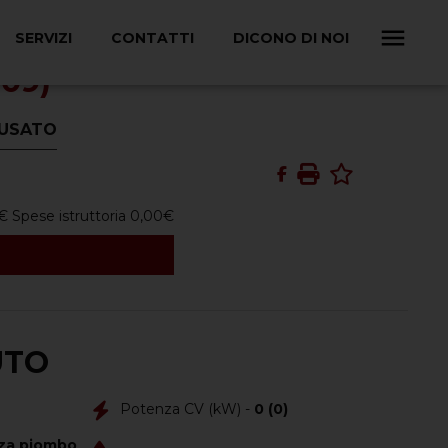
SERVIZI
CONTATTI
DICONO DI NOI
09)
: USATO
€
Spese istruttoria
0,00
€
UTO
Potenza CV (kW) -
0 (0)
za piombo