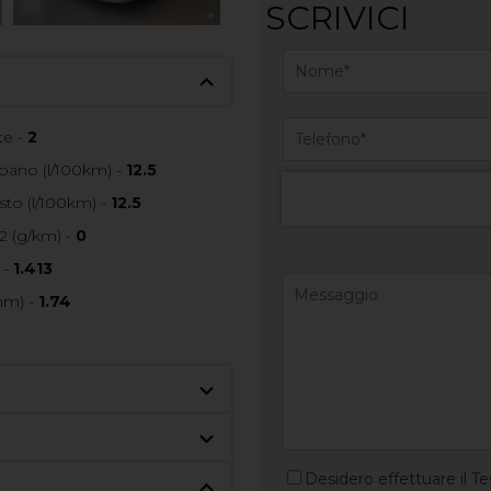
SCRIVICI
e -
2
ano (l/100km) -
12.5
to (l/100km) -
12.5
2 (g/km) -
0
 -
1.413
mm) -
1.74
Desidero effettuare il Te