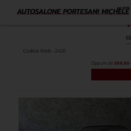
< Torna Indietro
C
Codice Web: -2401
Oppure da
359,00