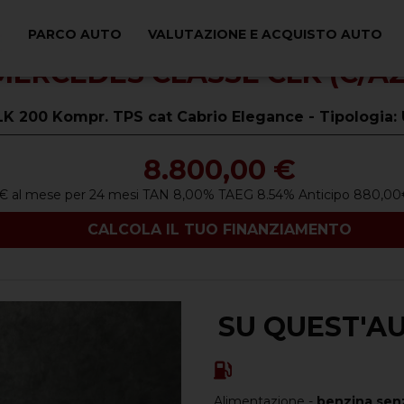
PARCO AUTO
VALUTAZIONE E ACQUISTO AUTO
MERCEDES CLASSE CLK (C/A2
LK 200 Kompr. TPS cat Cabrio Elegance - Tipologia
8.800,00 €
€
al mese per
24
mesi TAN
8,00
%
TAEG
8.54
%
Anticipo
880,00
CALCOLA IL TUO FINANZIAMENTO
SU QUEST'A
Alimentazione -
benzina sen