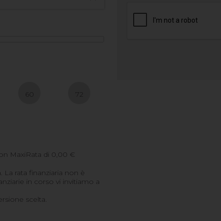
60
72
on MaxiRata di
0,00
€
. La rata finanziaria non è
ziarie in corso vi invitiamo a
ersione scelta.